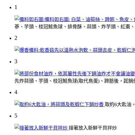
1
蔘、芋頭、桂冠鮭魚球、排骨酥、蒜頭、炸芋頭、紅棗、
2
3
先炸蒜頭、芋頭、桂冠鮭魚球(取代鳥蛋)、蹄筋後，起鍋
4
取約6大匙油
5
接著放入新鮮干貝拌炒