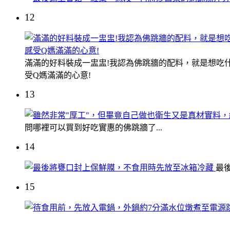
12
滿滿的好料裝成一盅盅!我認為佛跳牆的配料，就是想吃
受Q媽滿滿的心意!
13
問哪裡可以買到好吃實惠的佛跳牆了...
14
最
15