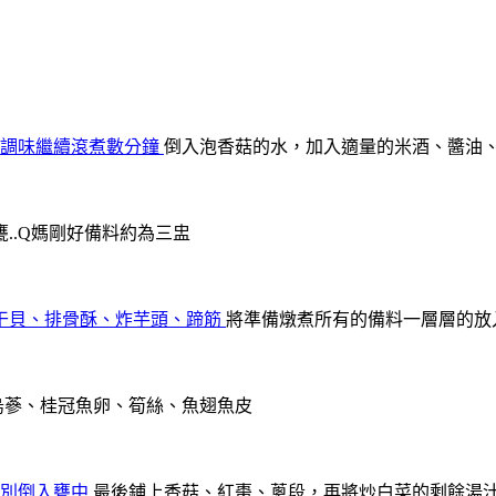
倒入泡香菇的水，加入適量的米酒、醬油
..Q媽剛好備料約為三盅
將準備燉煮所有的備料一層層的放
烏蔘、桂冠魚卵、筍絲、魚翅魚皮
最後鋪上香菇、紅棗、蔥段，再將炒白菜的剩餘湯