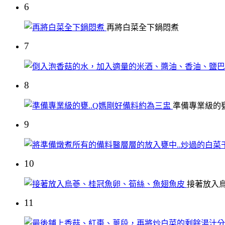
6
再將白菜全下鍋悶煮
7
8
準備專業級的甕
9
10
接著放入
11