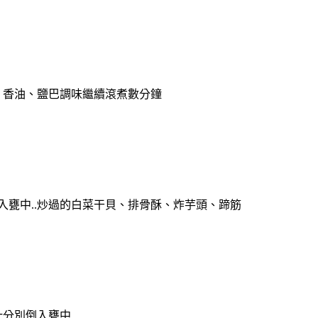
、香油、鹽巴調味繼續滾煮數分鐘
入甕中..炒過的白菜干貝、排骨酥、炸芋頭、蹄筋
汁分別倒入甕中