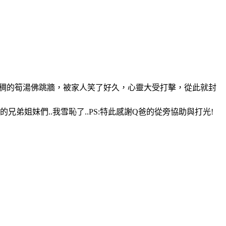
濃稠的筍湯佛跳牆，被家人笑了好久，心靈大受打擊，從此就封
姐妹們..我雪恥了..PS:特此感謝Q爸的從旁協助與打光!