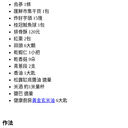
烏蔘
1條
匯鮮市集干貝
1包
炸好芋頭
15塊
桂冠鮭魚球
1包
排骨酥
120元
紅棗
2包
蒜頭
6大顆
乾蝦仁
1小把
乾香菇
9朵
青蔥段
2支
香油
1大匙
松露缸底醬油
適量
米酒
約1米量杯
鹽巴
適量
健康廚房
黃金
玄米油
6大匙
作法