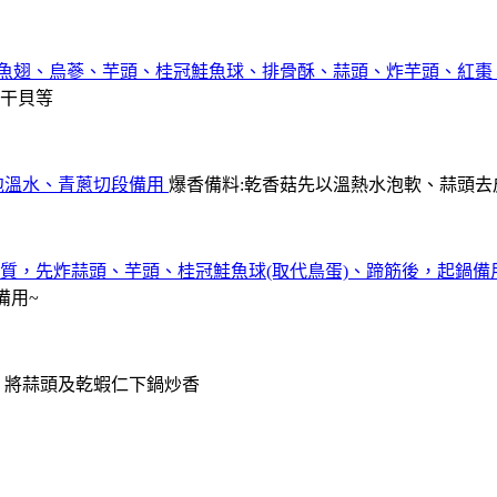
干貝等
爆香備料:乾香菇先以溫熱水泡軟、蒜頭
備用~
，將蒜頭及乾蝦仁下鍋炒香