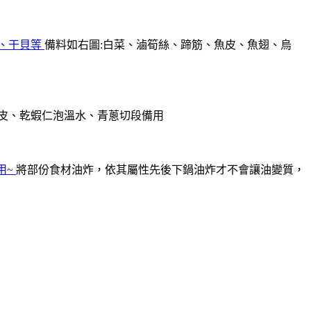
備料如右圖:白菜、滷筍絲、蹄筋、魚皮、魚翅、烏
去皮、乾蝦仁泡溫水、青蔥切段備用
將部份食材油炸，依其屬性先後下鍋油炸才不會讓油變質，