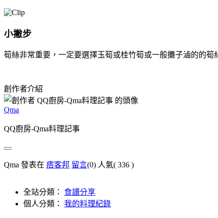
小撇步
筍絲非常重要，一定要選擇玉筍或桂竹筍或一般攤子滷的的筍
創作者介紹
Qma
QQ廚房-Qma料理記事
Qma 發表在
痞客邦
留言
(0)
人氣(
336
)
全站分類：
食譜分享
個人分類：
我的料理紀錄