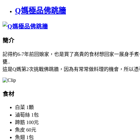
Q媽極品佛跳牆
簡介
記得約6-7年前回娘家，也是買了高貴的食材想回家一展身手
甕..
這是Q媽第2次挑戰佛跳牆，因為有常常做料理的機會，所以憑著
食材
白菜
1顆
滷筍絲
1包
蹄筋
100元
魚皮
60元
魚翅
1包