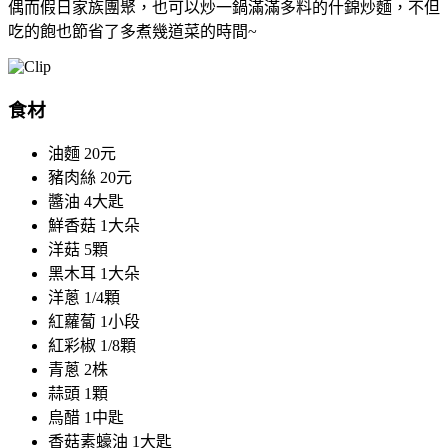
偶而假日家族團聚，也可以炒一鍋滿滿多料的什錦炒麵，不但
吃的飽也節省了多煮幾道菜的時間~
食材
油麵
20元
豬肉絲
20元
醬油
4大匙
鮮香菇
1大朵
洋菇
5顆
黑木耳
1大朵
洋蔥
1/4顆
紅蘿蔔
1小段
紅彩椒
1/8顆
青蔥
2株
蒜頭
1顆
烏醋
1中匙
香菇素蠔油
1大匙