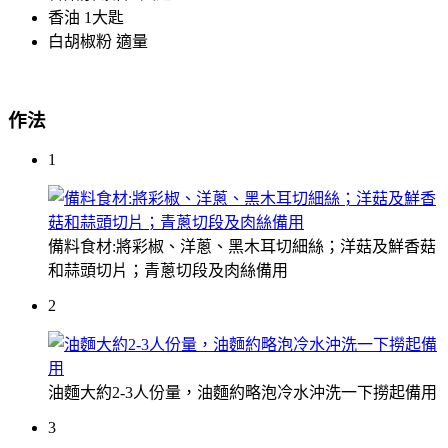
香油
1大匙
白胡椒粉
適量
作法
1
備料食材:將彩椒、洋蔥、黑木耳切細絲；洋菇及鮮香菇
和蒜頭切片；青蔥切段及肉絲備用
2
油麵大約2-3人份量，油麵約略泡冷水沖洗一下撈起備用
3