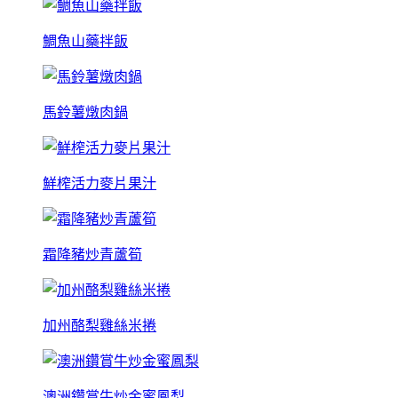
鯛魚山藥拌飯
馬鈴薯燉肉鍋
鮮榨活力麥片果汁
霜降豬炒青蘆筍
加州酪梨雞絲米捲
澳洲鑽賞牛炒金蜜鳳梨