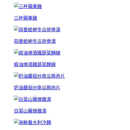
三杯蘋果雞
蒜香蛤蜊冬瓜排骨湯
麻油燒酒雞蔬菜麵線
奶油蘑菇炒南瓜豚肉片
白菜山藥燉雞湯