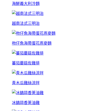
海鮮義大利冷麵
越南法式三明治
吻仔魚海帶蛋花燕麥麵
蕃茄蘑菇佐雞排
青木瓜雞絲涼拌
冰鎮蒜香蔥油雞