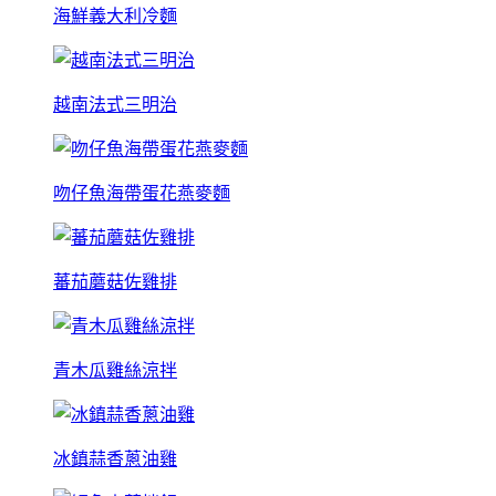
海鮮義大利冷麵
越南法式三明治
吻仔魚海帶蛋花燕麥麵
蕃茄蘑菇佐雞排
青木瓜雞絲涼拌
冰鎮蒜香蔥油雞