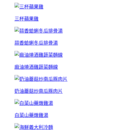
三杯蘋果雞
蒜香蛤蜊冬瓜排骨湯
麻油燒酒雞蔬菜麵線
奶油蘑菇炒南瓜豚肉片
白菜山藥燉雞湯