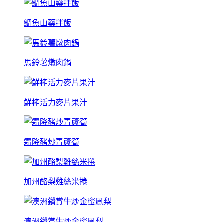
鯛魚山藥拌飯
馬鈴薯燉肉鍋
鮮榨活力麥片果汁
霜降豬炒青蘆筍
加州酪梨雞絲米捲
澳洲鑽賞牛炒金蜜鳳梨