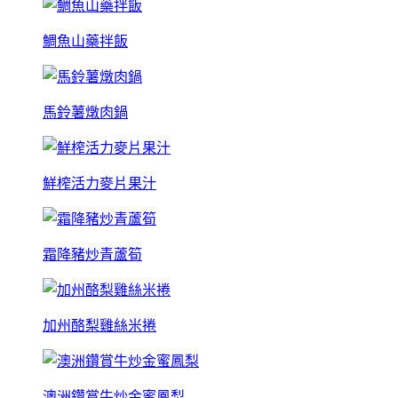
鯛魚山藥拌飯
馬鈴薯燉肉鍋
鮮榨活力麥片果汁
霜降豬炒青蘆筍
加州酪梨雞絲米捲
澳洲鑽賞牛炒金蜜鳳梨