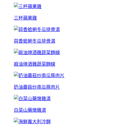
三杯蘋果雞
蒜香蛤蜊冬瓜排骨湯
麻油燒酒雞蔬菜麵線
奶油蘑菇炒南瓜豚肉片
白菜山藥燉雞湯