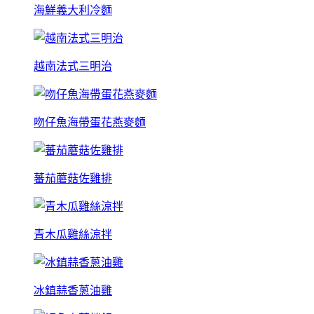
海鮮義大利冷麵
越南法式三明治
吻仔魚海帶蛋花燕麥麵
蕃茄蘑菇佐雞排
青木瓜雞絲涼拌
冰鎮蒜香蔥油雞